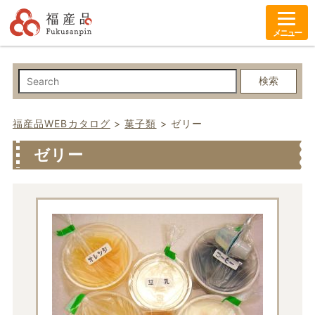
メニュー
検索
福産品WEBカタログ
>
菓子類
>
ゼリー
ゼリー