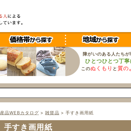
障がいのある人たちが
ひとつひとつ丁寧
ぬくもり
質の
この
と
産品WEBカタログ
>
雑貨品
>
手すき画用紙
手すき画用紙