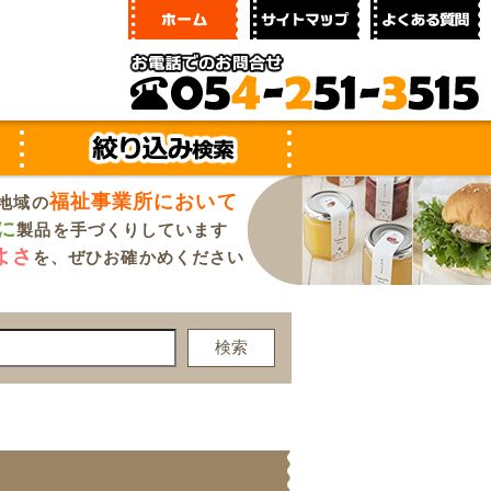
福祉事業所において
地域の
に
製品を手づくりしています
よさ
を、ぜひお確かめください
検索