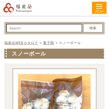
メニュー
検索
福産品WEBカタログ
>
菓子類
>
スノーボール
スノーボール