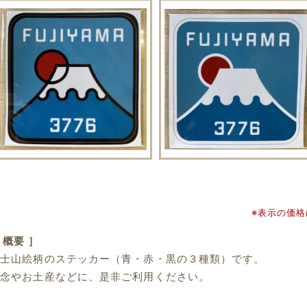
※表示の価
 概要 ］
富士山絵柄のステッカー（青・赤・黒の３種類）です。
記念やお土産などに、是非ご利用ください。