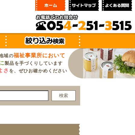
福祉事業所において
地域の
に
製品を手づくりしています
よさ
を、ぜひお確かめください
検索