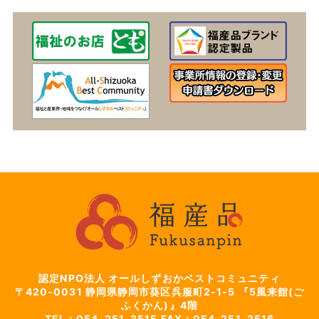
認定NPO法人 オールしずおかベストコミュニティ
〒420-0031
静岡県静岡市葵区呉服町2-1-5
『5風来館(ご
ふくかん)』4階
TEL：054-251-3515
FAX：054-251-3516