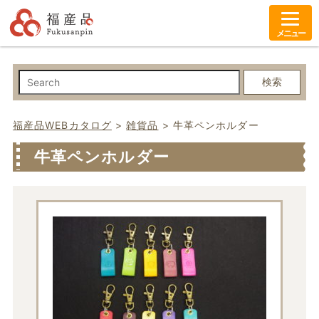
メニュー
検索
福産品WEBカタログ
>
雑貨品
>
牛革ペンホルダー
牛革ペンホルダー