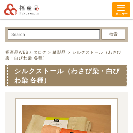
メニュー
検索
福産品WEBカタログ
>
縫製品
>
シルクストール（わさび
染・白びわ染 各種）
シルクストール（わさび染・白び
わ染 各種）