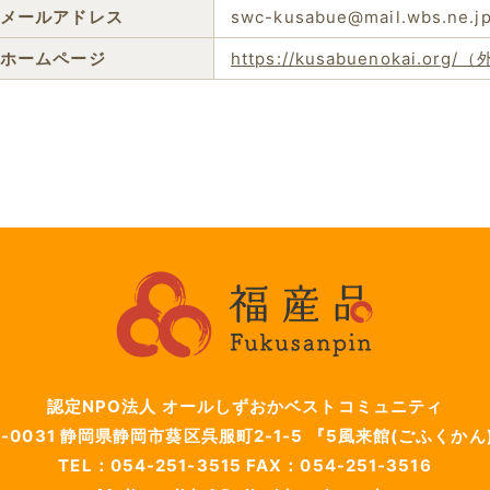
メールアドレス
swc-kusabue@mail.wbs.ne.j
ホームページ
https://kusabuenokai.or
認定NPO法人 オールしずおかベストコミュニティ
-0031
静岡県静岡市葵区呉服町2-1-5
『5風来館(ごふくかん
TEL：054-251-3515
FAX：054-251-3516