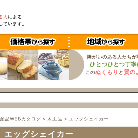
障がいのある人たちが
ひとつひとつ丁寧
ぬくもり
質の
この
と
産品WEBカタログ
>
木工品
>
エッグシェイカー
エッグシェイカー