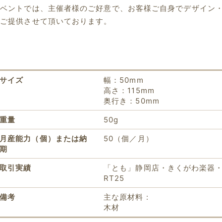
イベントでは、主催者様のご好意で、お客様ご自身でデザイン
くご提供させて頂いております。
サイズ
幅：50mm
高さ：115mm
奥行き：50mm
重量
50g
月産能力（個）または納
50（個／月）
期
取引実績
「とも」静岡店・きくがわ楽器・A
RT25
備考
主な原材料 :
木材