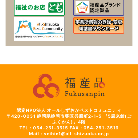
認定NPO法人 オールしずおかベストコミュニティ
〒420-0031
静岡県静岡市葵区呉服町2-1-5
『5風来館(ご
ふくかん)』4階
TEL：054-251-3515
FAX：054-251-3516
Mail：seihin1@all-shizuoka.or.jp