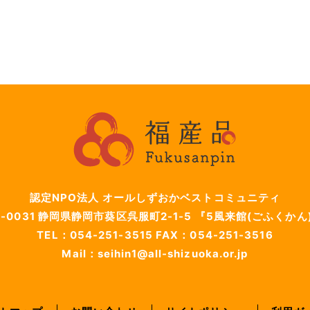
認定NPO法人 オールしずおかベストコミュニティ
-0031
静岡県静岡市葵区呉服町2-1-5
『5風来館(ごふくかん
TEL：054-251-3515
FAX：054-251-3516
Mail：seihin1@all-shizuoka.or.jp