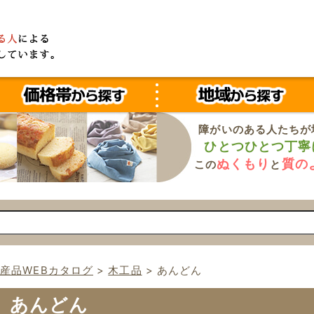
障がいのある人たちが
ひとつひとつ丁寧
ぬくもり
質の
この
と
産品WEBカタログ
>
木工品
>
あんどん
あんどん