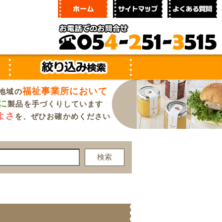
福祉事業所において
地域の
に
製品を手づくりしています
よさ
を、ぜひお確かめください
検索