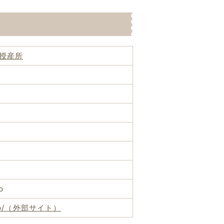
授産所
p
.ne.jp/（外部サイト）