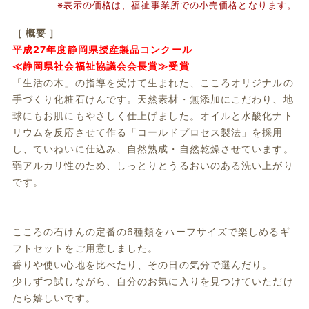
※表示の価格は、福祉事業所での小売価格となります。
［ 概要 ］
平成27年度静岡県授産製品コンクール
≪静岡県社会福祉協議会会長賞≫受賞
「生活の木」の指導を受けて生まれた、こころオリジナルの
手づくり化粧石けんです。天然素材・無添加にこだわり、地
球にもお肌にもやさしく仕上げました。オイルと水酸化ナト
リウムを反応させて作る「コールドプロセス製法」を採用
し、ていねいに仕込み、自然熟成・自然乾燥させています。
弱アルカリ性のため、しっとりとうるおいのある洗い上がり
です。
こころの石けんの定番の6種類をハーフサイズで楽しめるギ
フトセットをご用意しました。
香りや使い心地を比べたり、その日の気分で選んだり。
少しずつ試しながら、自分のお気に入りを見つけていただけ
たら嬉しいです。