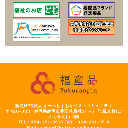
認定NPO法人 オールしずおかベストコミュニティ
〒420-0031
静岡県静岡市葵区呉服町2-1-5
『5風来館(ご
ふくかん)』4階
TEL：054-251-3515
FAX：054-251-3516
Mail：seihin1@all-shizuoka.or.jp